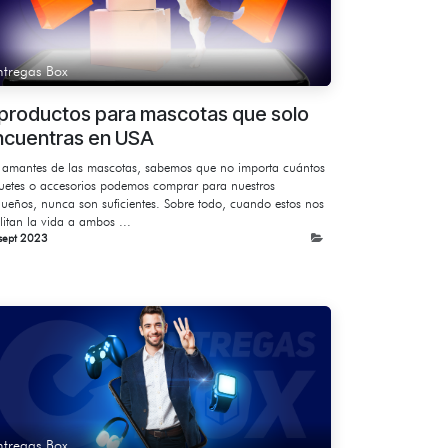
ntregas Box
 productos para mascotas que solo
ncuentras en USA
 amantes de las mascotas, sabemos que no importa cuántos
uetes o accesorios podemos comprar para nuestros
ueños, nunca son suficientes. Sobre todo, cuando estos nos
ilitan la vida a ambos ...
sept 2023
ntregas Box