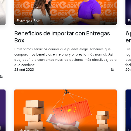
Entregas Box
E
Beneficios de importar con Entregas
6
Box
e
Entre tantos servicios courier que puedes elegir, sabemos que
Los
comparar los beneficios entre uno y otro es lo más normal. Así
jug
que, aquí te presentamos nuestras opciones más atractivas, para
peq
que comienc...
fac
,
25 sept 2023
20 
Entregas Box
E