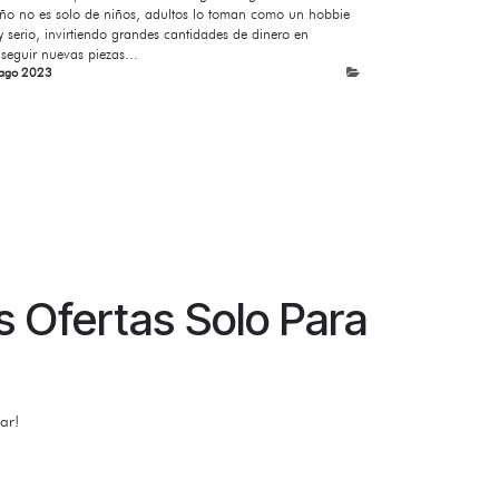
ño no es solo de niños, adultos lo toman como un hobbie
 serio, invirtiendo grandes cantidades de dinero en
seguir nuevas piezas...
ago 2023
s Ofertas Solo Para
ar!