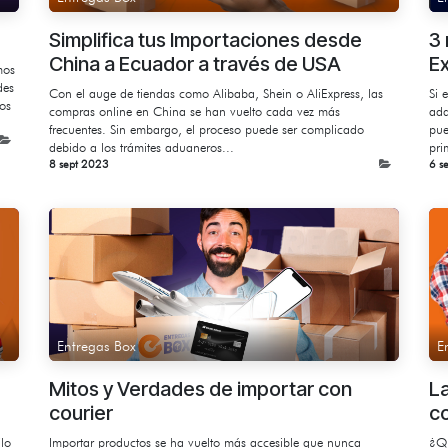
Simplifica tus Importaciones desde
3 
China a Ecuador a través de USA
E
mos
des
Con el auge de tiendas como Alibaba, Shein o AliExpress, las
Si 
jos
compras online en China se han vuelto cada vez más
adq
frecuentes. Sin embargo, el proceso puede ser complicado
pue
debido a los trámites aduaneros...
pri
8 sept 2023
6 s
Entregas Box
E
Mitos y Verdades de importar con
La
courier
co
ilo
Importar productos se ha vuelto más accesible que nunca
¿Qu