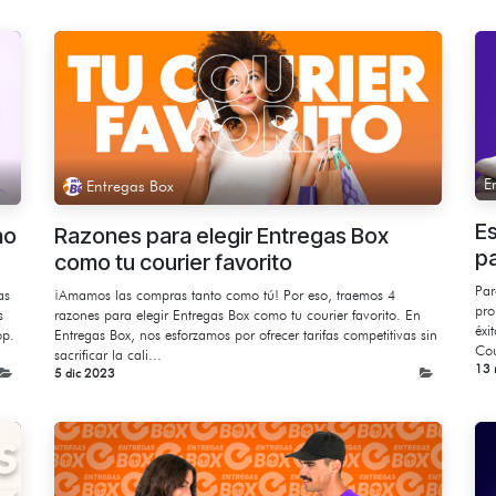
E
Entregas Box
Es
no
Razones para elegir Entregas Box
pa
como tu courier favorito
Par
as
¡Amamos las compras tanto como tú! Por eso, traemos 4
pro
s
razones para elegir Entregas Box como tu courier favorito. En
éxi
op.
Entregas Box, nos esforzamos por ofrecer tarifas competitivas sin
Cou
sacrificar la cali...
13 
5 dic 2023