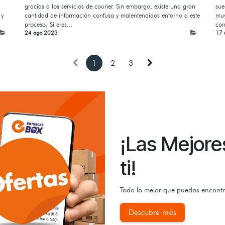
gracias a los servicios de courier. Sin embargo, existe una gran
sue
 y
cantidad de información confusa y malentendidos entorno a este
muy
proceso. Si eres...
con
24 ago 2023
17 
1
2
3
¡Las Mejore
ti!
Todo lo mejor que puedas encontr
Descubre más