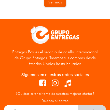
Ver más
Entregas Box
es el servicio de casilla internacional
de Grupo Entregas. Traemos tus compras desde
Estados Unidos hasta Ecuador.
Síguenos en nuestras redes sociales
¿Quiéres estar al tanto de nuestras mejores ofertas?
¡Déjanos tu correo!