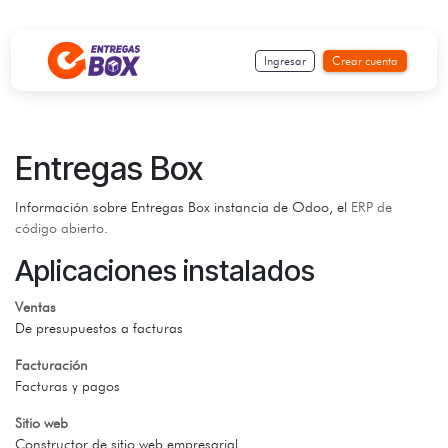
Ir al contenido
Ingresar
Crear cuenta
Entregas Box
Información sobre Entregas Box instancia de Odoo, el
ERP de
código abierto
.
Aplicaciones instalados
Ventas
De presupuestos a facturas
Facturación
Facturas y pagos
Sitio web
Constructor de sitio web empresarial