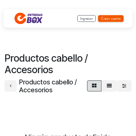
Ir al contenido
Ingresar
Crear cuenta
Productos cabello /
Accesorios
Productos cabello /
Accesorios