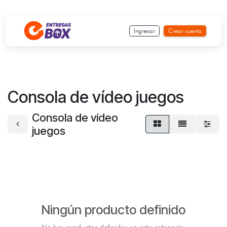
Ir al contenido
Ingresar
Crear cuenta
Consola de vídeo juegos
Consola de vídeo
juegos
Ningún producto definido
No hay productos definidos en esta categoría.