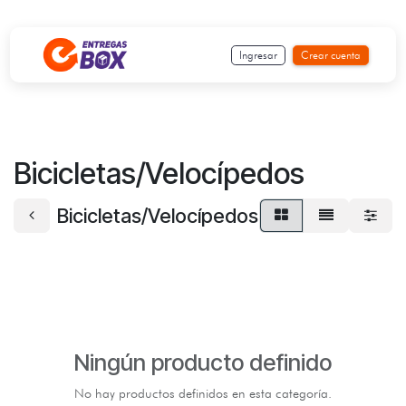
Ir al contenido
Ingresar
Crear cuenta
Bicicletas/Velocípedos
Bicicletas/Velocípedos
Ningún producto definido
No hay productos definidos en esta categoría.